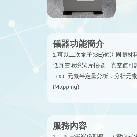
儀器功能簡介
1.可以二次電子(SE)偵測固體材
低真空環境試片拍攝，真空值可調
（a）元素半定量分析，分析元素範圍
(Mapping)。
服務內容
1.二次電子影像觀察。 2.背向式電子影