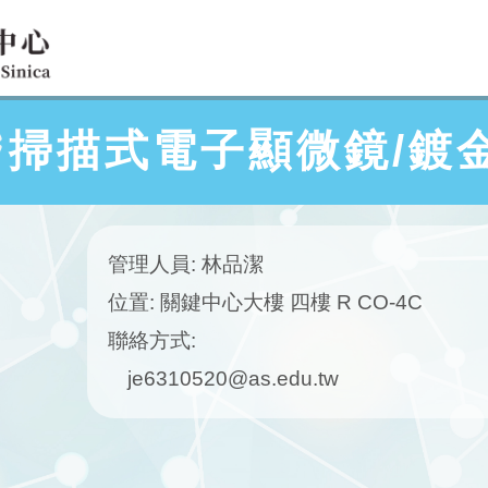
掃描式電子顯微鏡/鍍
管理人員: 林品潔
位置: 關鍵中心大樓 四樓 R CO-4C
聯絡方式:
je6310520@as.edu.tw