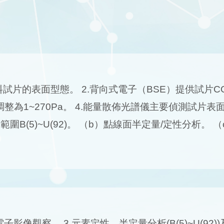
料試片的表面型態。 2.背向式電子（BSE）提供試片CO
整為1~270Pa。 4.能量散佈光譜儀主要偵測試片
B(5)~U(92)。 （b）點線面半定量/定性分析。
像觀察。 3.元素定性、半定量分析(B(5)~U(92))及Map