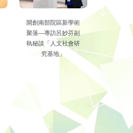
會
開創南部院區新學術
訪
聚落—專訪呂妙芬副
鍵
執秘談「人文社會研
究基地」