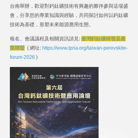
台南舉辦，歡迎對鈣鈦礦技術有興趣的夥伴參與這場盛
會，分享您的專業知識與經驗，共同探討如何以鈣鈦礦
技術為基礎，形塑未來能源應用生態。
報名、會議議程及相關資訊請見:
臺灣鈣鈦礦研發及產
業聯盟
( 網址:
https://www.tpria.org/taiwan-perovskite-
forum-2026
)