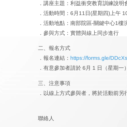
．講座主題：利益衝突教育訓練說明
．活動時間：6月11日(星期四)上午 10:0
．活動地點：南部院區-關鍵中心1樓
．參與方式：實體與線上同步進行
二、報名方式
．報名連結：
https://forms.gle/DDcX
．有意參加者請於 6月 1 日（星期
三、注意事項
．以線上方式參與者，將於活動前另
聯絡人