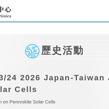
歷史活動
4 2026 Japan-Taiwan 
lar Cells
 on Perovskite Solar Cells